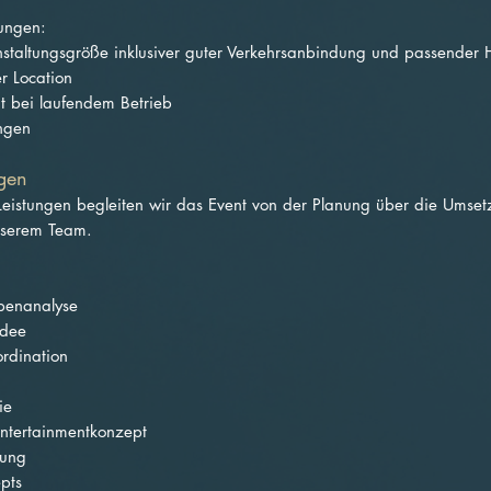
ungen:
nstaltungsgröße inklusiver guter Verkehrsanbindung und passender H
 Location
it bei laufendem Betrieb
ngen
gen
-Leistungen begleiten wir das Event von der Planung über die Umset
nserem Team.
penanalyse
idee
rdination
ie
ntertainmentkonzept
tung
pts