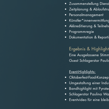
Zusammenstellung Diens
Zeitplanung & Ablaufstru
Personalmanagement
Künstler*innenvermittlu
Akkreditierung & Teil
Programmregie
Dokumentation & Report
Ergebnis & Highlight
Eine Ausgelassene Stimm
Guest Schlagerstar Pau
Event-Highlights:
Oktoberfest-Food-Konzep
Umgestaltung einer Indust
Bandhighlight mit Pyrote
Schlagerstar Paulina W
Eventvideo für eine blei