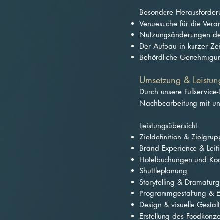
Besondere Herausforder
Venuesuche für die Vera
Nutzungsänderungen der
Der Aufbau in kurzer Ze
Behördliche Genehmigu
Umsetzung & Leistun
Durch unsere Fullservice
Nachbearbeitung mit u
Leistungsübersicht
Zieldefinition &
Zielgrup
Brand Experience &
Leit
Hotelbuchungen und Koo
Shuttleplanung
Storytelling & Dramaturg
Programmgestaltung & E
Design & visuelle Gestal
Erstellung des Foodkonze