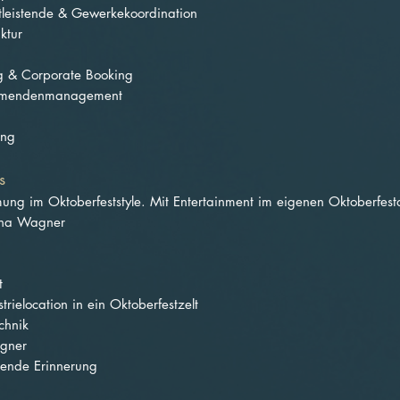
tleistende & Gewerkekoordination
ktur
ng & Corporate Booking
nehmendenmanagement
ing
s
ung im Oktoberfeststyle. Mit Entertainment im eigenen Oktoberfest
lina Wagner
t
rielocation in ein Oktoberfestzelt
chnik
agner
bende Erinnerung