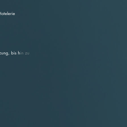
otelerie
zung, bis hin zu