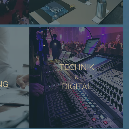
TECHNIK
&
NG
DIGITAL