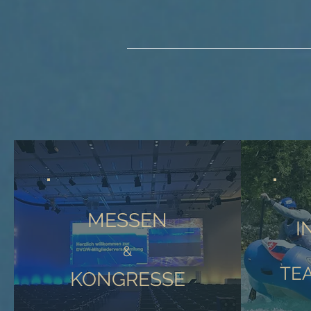
MESSEN
I
&
TE
KONGRESSE